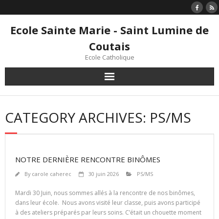
Skip
to
content
Ecole Sainte Marie - Saint Lumine de
Coutais
Ecole Catholique
CATEGORY ARCHIVES: PS/MS
NOTRE DERNIÈRE RENCONTRE BINÔMES
By
carole caherec
30 juin 2026
PS/MS
Mardi 30 Juin, nous sommes allés à la rencontre de nos binômes,
dans leur école. Nous avons visité leur classe, puis avons participé
à des ateliers préparés par leurs soins. C’était un chouette moment