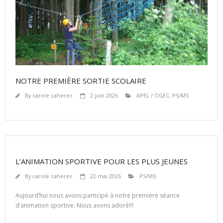
NOTRE PREMIÈRE SORTIE SCOLAIRE
By
carole caherec
2 juin 2026
APEL / OGEC
,
PS/MS
L’ANIMATION SPORTIVE POUR LES PLUS JEUNES
By
carole caherec
22 mai 2026
PS/MS
Aujourd’hui nous avons participé à notre première séance
d’animation sportive. Nous avons adoré!!!